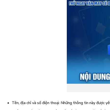
Tên, địa chỉ và số điện thoại: Những thông tin này được yê