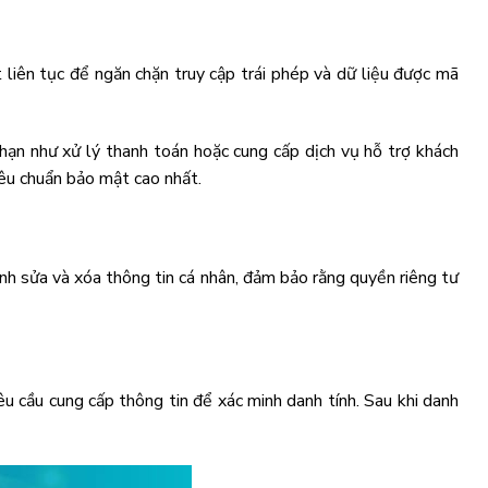
liên tục để ngăn chặn truy cập trái phép và dữ liệu được mã
 hạn như xử lý thanh toán hoặc cung cấp dịch vụ hỗ trợ khách
êu chuẩn bảo mật cao nhất.
nh sửa và xóa thông tin cá nhân, đảm bảo rằng quyền riêng tư
êu cầu cung cấp thông tin để xác minh danh tính. Sau khi danh