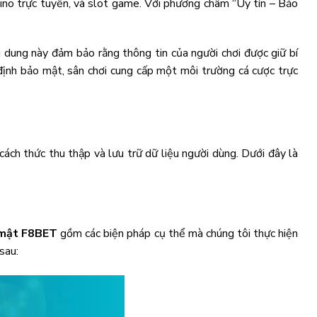
sino trực tuyến, và slot game. Với phương châm “Uy tín – Bảo
i dung này đảm bảo rằng thông tin của người chơi được giữ bí
định bảo mật, sân chơi cung cấp một môi trường cá cược trực
ách thức thu thập và lưu trữ dữ liệu người dùng. Dưới đây là
 mật F8BET
gồm các biện pháp cụ thể mà chúng tôi thực hiện
sau: