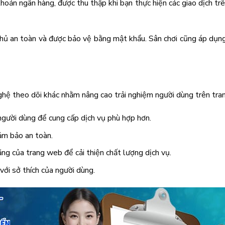
khoản ngân hàng, được thu thập khi bạn thực hiện các giao dịch tr
 chủ an toàn và được bảo vệ bằng mật khẩu. Sân chơi cũng áp dụ
hệ theo dõi khác nhằm nâng cao trải nghiệm người dùng trên tran
 người dùng để cung cấp dịch vụ phù hợp hơn.
ảm bảo an toàn.
ăng của trang web để cải thiện chất lượng dịch vụ.
ới sở thích của người dùng.