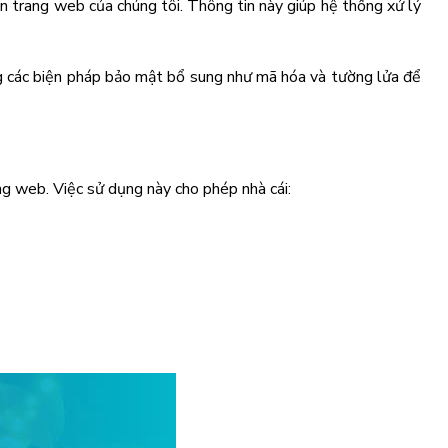
ên trang web của chúng tôi. Thông tin này giúp hệ thống xử lý
ng các biện pháp bảo mật bổ sung như mã hóa và tường lửa để
g web. Việc sử dụng này cho phép nhà cái: