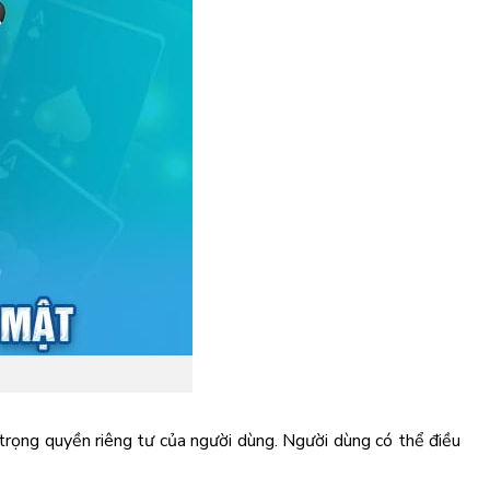
 trọng quyền riêng tư của người dùng. Người dùng có thể điều