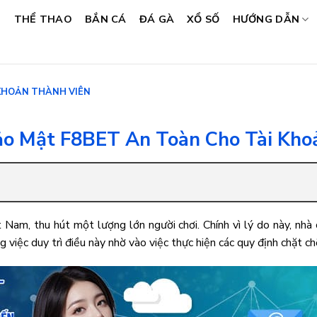
Ũ
THỂ THAO
BẮN CÁ
ĐÁ GÀ
XỔ SỐ
HƯỚNG DẪN
KHOẢN THÀNH VIÊN
ảo Mật F8BET An Toàn Cho Tài Kho
t Nam, thu hút một lượng lớn người chơi. Chính vì lý do này, nh
g việc duy trì điều này nhờ vào việc thực hiện các quy định chặt 