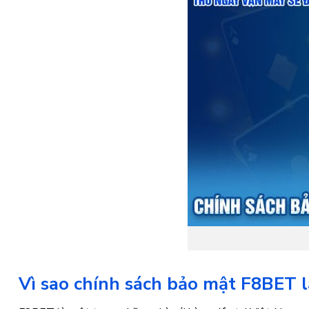
Vì sao chính sách bảo mật F8BET l