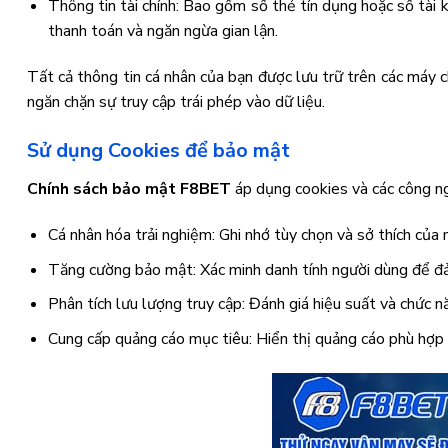
Thông tin tài chính: Bao gồm số thẻ tín dụng hoặc số tài 
thanh toán và ngăn ngừa gian lận.
Tất cả thông tin cá nhân của bạn được lưu trữ trên các máy
ngăn chặn sự truy cập trái phép vào dữ liệu.
Sử dụng Cookies để bảo mật
Chính sách bảo mật F8BET
áp dụng cookies và các công ng
Cá nhân hóa trải nghiệm: Ghi nhớ tùy chọn và sở thích của
Tăng cường bảo mật: Xác minh danh tính người dùng để đ
Phân tích lưu lượng truy cập: Đánh giá hiệu suất và chức n
Cung cấp quảng cáo mục tiêu: Hiển thị quảng cáo phù hợp v