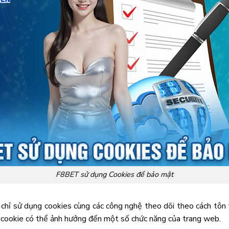
F8BET sử dụng Cookies để bảo mật
 chỉ sử dụng cookies cùng các công nghệ theo dõi theo cách tôn
tắt cookie có thể ảnh hưởng đến một số chức năng của trang web.