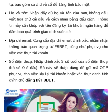
tự, bao gồm cả chữ và số để tăng tính bảo mật.
Họ và tên: Nhập đầy đủ họ và tên của bạn, không dấu,
viết hoa chữ cái đầu và cách nhau bằng dấu cách. Thông
tin này cần khớp với tên đăng ký tài khoản ngân hàng để
đảm bảo quá trình giao dịch suôn sẻ.
Địa chỉ email: Cung cấp địa chỉ email chính xác, nhằm nhận
thông báo quan trọng từ F8BET, cũng như phục vụ cho
việc xác thực tài khoản.
Số điện thoại: Nhập chính xác 9 số cuối của số điện thoại
(bỏ số 0 ở đầu). Số này sẽ được dùng để gửi mã OTP
phục vụ cho việc lấy lại tài khoản hoặc xác thực danh tính
chính chủ
đăng ký F8BET
.