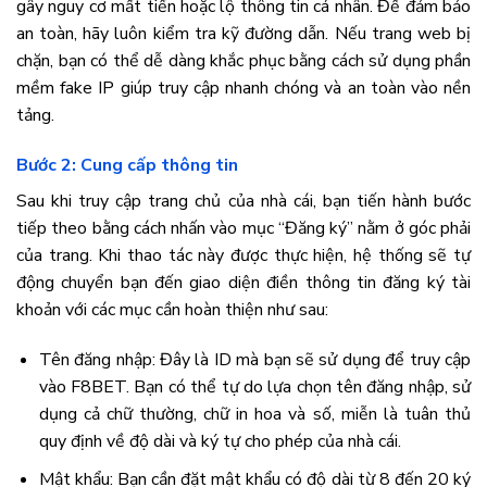
gây nguy cơ mất tiền hoặc lộ thông tin cá nhân. Để đảm bảo
an toàn, hãy luôn kiểm tra kỹ đường dẫn. Nếu trang web bị
chặn, bạn có thể dễ dàng khắc phục bằng cách sử dụng phần
mềm fake IP giúp truy cập nhanh chóng và an toàn vào nền
tảng.
Bước 2: Cung cấp thông tin
Sau khi truy cập trang chủ của nhà cái, bạn tiến hành bước
tiếp theo bằng cách nhấn vào mục “Đăng ký” nằm ở góc phải
của trang. Khi thao tác này được thực hiện, hệ thống sẽ tự
động chuyển bạn đến giao diện điền thông tin đăng ký tài
khoản với các mục cần hoàn thiện như sau:
Tên đăng nhập: Đây là ID mà bạn sẽ sử dụng để truy cập
vào F8BET. Bạn có thể tự do lựa chọn tên đăng nhập, sử
dụng cả chữ thường, chữ in hoa và số, miễn là tuân thủ
quy định về độ dài và ký tự cho phép của nhà cái.
Mật khẩu: Bạn cần đặt mật khẩu có độ dài từ 8 đến 20 ký