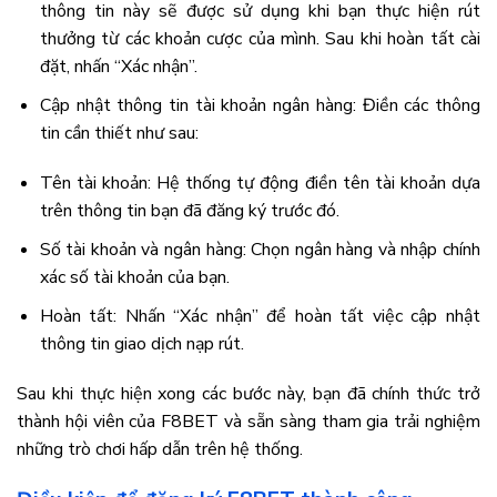
thông tin này sẽ được sử dụng khi bạn thực hiện rút
thưởng từ các khoản cược của mình. Sau khi hoàn tất cài
đặt, nhấn “Xác nhận”.
Cập nhật thông tin tài khoản ngân hàng: Điền các thông
tin cần thiết như sau:
Tên tài khoản: Hệ thống tự động điền tên tài khoản dựa
trên thông tin bạn đã đăng ký trước đó.
Số tài khoản và ngân hàng: Chọn ngân hàng và nhập chính
xác số tài khoản của bạn.
Hoàn tất: Nhấn “Xác nhận” để hoàn tất việc cập nhật
thông tin giao dịch nạp rút.
Sau khi thực hiện xong các bước này, bạn đã chính thức trở
thành hội viên của F8BET và sẵn sàng tham gia trải nghiệm
những trò chơi hấp dẫn trên hệ thống.