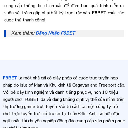
cung cấp thông tin chính xác để đảm bảo quá trình diễn ra
suôn sẻ, tránh gặp phải bất kỳ trục trặc nào.
F8BET
chúc các
cược thủ thành công!
Xem thêm:
Đăng Nhập F8BET
F8BET
là một nhà cái có giấy phép cá cược trực tuyến hợp
pháp do Isle of Man và Khu kinh tế Cagayan and Freeport cấp.
Với bề dày kinh nghiệm và danh tiếng phục vụ hơn 10 triệu
người chơi, F8BET đã và đang khẳng định vị thế của mình trên
thị trường game trực tuyến .Với tư cách là một công ty trò
chơi trực tuyến trực có trụ sở tại Luân Đôn, Anh, sở hữu đội
ngũ nhân tài chuyên nghiệp đông đảo cung cấp sản phẩm phục
vụ chất lượng cao.....