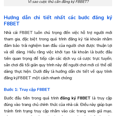
Vì sao cược thủ cần đăng ký F8BET?
Hướng dẫn chi tiết nhất các bước đăng ký
F8BET
Nhà cái F8BET luôn chú trọng đến việc hỗ trợ người mới
tham gia, đặc biệt trong quá trình đăng ký tài khoản nhằm
đảm bảo trải nghiệm ban đầu của người chơi được thuận lợi
và dễ dàng. Hiểu rằng việc khởi tạo tài khoản là bước đầu
tiên quan trọng để tiếp cận các dịch vụ cá cược trực tuyến,
sân chơi đã tối giản quy trình này để người chơi mới có thể dễ
dàng thực hiện. Dưới đây là hướng dẫn chi tiết về quy trình
đăng kýF8BET một cách nhanh chóng:
Bước 1: Truy cập F8BET
Bước đầu tiên trong quá trình
đăng ký F8BET
là truy cập
đúng vào trang chủ chính thức của nhà cái. Điều này giúp bạn
tránh tình trạng truy cập nhầm vào các trang web giả mạo,