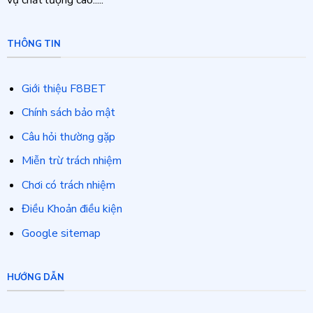
THÔNG TIN
Giới thiệu F8BET
Chính sách bảo mật
Câu hỏi thường gặp
Miễn trừ trách nhiệm
Chơi có trách nhiệm
Điều Khoản điều kiện
Google sitemap
HƯỚNG DẪN