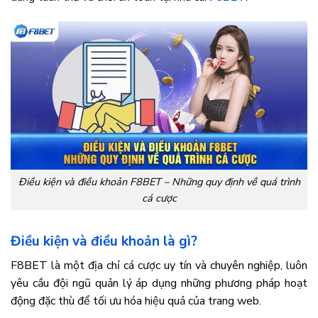
Điều kiện và điều khoản F8BET – Những quy định về quá trình
cá cược
Điều kiện và điều khoản là gì?
F8BET là một địa chỉ cá cược uy tín và chuyên nghiệp, luôn
yêu cầu đội ngũ quản lý áp dụng những phương pháp hoạt
động đặc thù để tối ưu hóa hiệu quả của trang web.