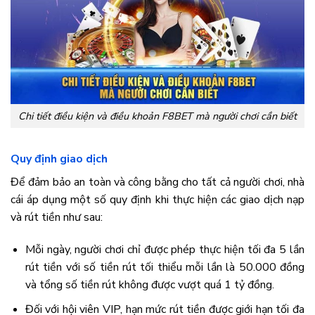
Chi tiết điều kiện và điều khoản F8BET mà người chơi cần biết
Quy định giao dịch
Để đảm bảo an toàn và công bằng cho tất cả người chơi, nhà
cái áp dụng một số quy định khi thực hiện các giao dịch nạp
và rút tiền như sau:
Mỗi ngày, người chơi chỉ được phép thực hiện tối đa 5 lần
rút tiền với số tiền rút tối thiểu mỗi lần là 50.000 đồng
và tổng số tiền rút không được vượt quá 1 tỷ đồng.
Đối với hội viên VIP, hạn mức rút tiền được giới hạn tối đa