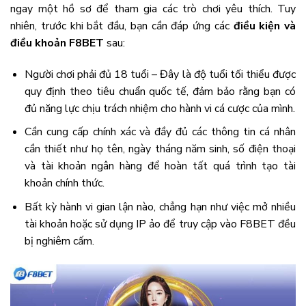
ngay một hồ sơ để tham gia các trò chơi yêu thích. Tuy
nhiên, trước khi bắt đầu, bạn cần đáp ứng các
điều kiện và
điều khoản F8BET
sau:
Người chơi phải đủ 18 tuổi – Đây là độ tuổi tối thiểu được
quy định theo tiêu chuẩn quốc tế, đảm bảo rằng bạn có
đủ năng lực chịu trách nhiệm cho hành vi cá cược của mình.
Cần cung cấp chính xác và đầy đủ các thông tin cá nhân
cần thiết như họ tên, ngày tháng năm sinh, số điện thoại
và tài khoản ngân hàng để hoàn tất quá trình tạo tài
khoản chính thức.
Bất kỳ hành vi gian lận nào, chẳng hạn như việc mở nhiều
tài khoản hoặc sử dụng IP ảo để truy cập vào F8BET đều
bị nghiêm cấm.