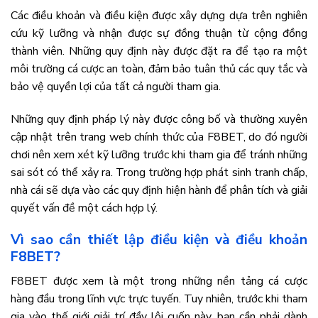
Các điều khoản và điều kiện được xây dựng dựa trên nghiên
cứu kỹ lưỡng và nhận được sự đồng thuận từ cộng đồng
thành viên. Những quy định này được đặt ra để tạo ra một
môi trường cá cược an toàn, đảm bảo tuân thủ các quy tắc và
bảo vệ quyền lợi của tất cả người tham gia.
Những quy định pháp lý này được công bố và thường xuyên
cập nhật trên trang web chính thức của F8BET, do đó người
chơi nên xem xét kỹ lưỡng trước khi tham gia để tránh những
sai sót có thể xảy ra. Trong trường hợp phát sinh tranh chấp,
nhà cái sẽ dựa vào các quy định hiện hành để phân tích và giải
quyết vấn đề một cách hợp lý.
Vì sao cần thiết lập điều kiện và điều khoản
F8BET?
F8BET được xem là một trong những nền tảng cá cược
hàng đầu trong lĩnh vực trực tuyến. Tuy nhiên, trước khi tham
gia vào thế giới giải trí đầy lôi cuốn này, bạn cần phải dành