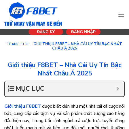
Bỏ
qua
nội
dung
ĐĂNG KÝ
ĐĂNG NHẬP
TRANG CHỦ
-
GIỚI THIỆU F8BET – NHÀ CÁI UY TÍN BẬC NHẤT
CHÂU Á 2025
Giới thiệu F8BET – Nhà Cái Uy Tín Bậc
Nhất Châu Á 2025
MỤC LỤC
Giới thiệu F8BET
được biết đến như một nhà cái cá cược nổi
bật, cung cấp các dịch vụ và sản phẩm chất lượng cao hàng
đầu hiện nay. Trong bối cảnh ngành cá cược trực tuyến đang
phát triển mạnh mẽ và liên tục đổi mới, người chơi thường