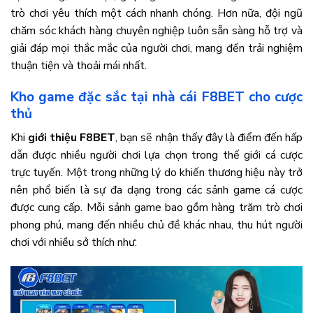
trò chơi yêu thích một cách nhanh chóng. Hơn nữa, đội ngũ
chăm sóc khách hàng chuyên nghiệp luôn sẵn sàng hỗ trợ và
giải đáp mọi thắc mắc của người chơi, mang đến trải nghiệm
thuận tiện và thoải mái nhất.
Kho game đặc sắc tại nhà cái F8BET cho cược
thủ
Khi
giới thiệu F8BET
, bạn sẽ nhận thấy đây là điểm đến hấp
dẫn được nhiều người chơi lựa chọn trong thế giới cá cược
trực tuyến. Một trong những lý do khiến thương hiệu này trở
nên phổ biến là sự đa dạng trong các sảnh game cá cược
được cung cấp. Mỗi sảnh game bao gồm hàng trăm trò chơi
phong phú, mang đến nhiều chủ đề khác nhau, thu hút người
chơi với nhiều sở thích như: