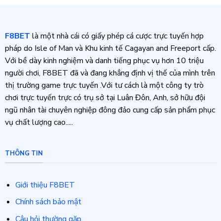
F8BET
là một nhà cái có giấy phép cá cược trực tuyến hợp
pháp do Isle of Man và Khu kinh tế Cagayan and Freeport cấp.
Với bề dày kinh nghiệm và danh tiếng phục vụ hơn 10 triệu
người chơi, F8BET đã và đang khẳng định vị thế của mình trên
thị trường game trực tuyến .Với tư cách là một công ty trò
chơi trực tuyến trực có trụ sở tại Luân Đôn, Anh, sở hữu đội
ngũ nhân tài chuyên nghiệp đông đảo cung cấp sản phẩm phục
vụ chất lượng cao.....
THÔNG TIN
Giới thiệu F8BET
Chính sách bảo mật
Câu hỏi thường gặp