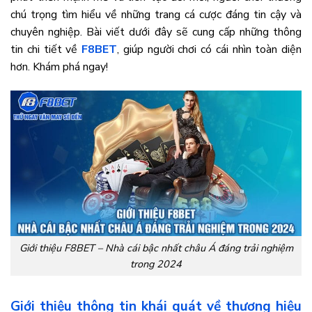
chú trọng tìm hiểu về những trang cá cược đáng tin cậy và
chuyên nghiệp. Bài viết dưới đây sẽ cung cấp những thông
tin chi tiết về
F8BET
, giúp người chơi có cái nhìn toàn diện
hơn. Khám phá ngay!
Giới thiệu F8BET – Nhà cái bậc nhất châu Á đáng trải nghiệm
trong 2024
Giới thiệu thông tin khái quát về thương hiệu