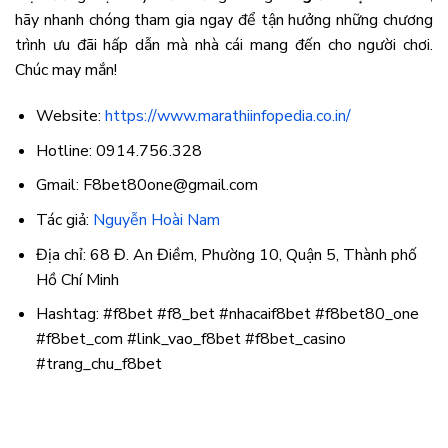
hãy nhanh chóng tham gia ngay để tận hưởng những chương
trình ưu đãi hấp dẫn mà nhà cái mang đến cho người chơi.
Chúc may mắn!
Website:
https://www.marathiinfopedia.co.in/
Hotline: 0914.756.328
Gmail:
F8bet80one@gmail.com
Tác giả:
Nguyễn Hoài Nam
Địa chỉ: 68 Đ. An Điềm, Phường 10, Quận 5, Thành phố
Hồ Chí Minh
Hashtag: #f8bet #f8_bet #nhacaif8bet #f8bet80_one
#f8bet_com #link_vao_f8bet #f8bet_casino
#trang_chu_f8bet