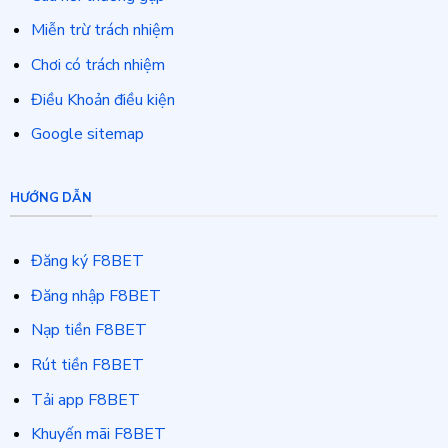
Miễn trừ trách nhiệm
Chơi có trách nhiệm
Điều Khoản điều kiện
Google sitemap
HƯỚNG DẪN
Đăng ký F8BET
Đăng nhập F8BET
Nạp tiền F8BET
Rút tiền F8BET
Tải app F8BET
Khuyến mãi F8BET