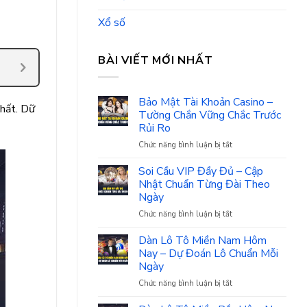
Xổ số
BÀI VIẾT MỚI NHẤT
Bảo Mật Tài Khoản Casino –
nhất. Dữ
Tường Chắn Vững Chắc Trước
Rủi Ro
Chức năng bình luận bị tắt
ở
Bảo
Mật
Soi Cầu VIP Đầy Đủ – Cập
Tài
Nhật Chuẩn Từng Đài Theo
Khoản
Ngày
Casino
Chức năng bình luận bị tắt
ở
–
Soi
Tường
Cầu
Dàn Lô Tô Miền Nam Hôm
Chắn
VIP
Vững
Nay – Dự Đoán Lô Chuẩn Mỗi
Đầy
Chắc
Ngày
Đủ
Trước
Chức năng bình luận bị tắt
ở
–
Rủi
Dàn
Cập
Ro
Lô