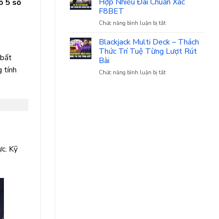
Hợp Nhiều Đài Chuẩn Xác
Chơi
ô 5 số
5
Nhanh,
F8BET
Phút
Nhận
Chức năng bình luận bị tắt
ở
–
Kết
Lô
Luật
Quả
Tô
Blackjack Multi Deck – Thách
Chơi
Gọn
5
Và
Thức Trí Tuệ Từng Lượt Rút
 bất
Số
Cách
Bài
Hôm
Đặt
g tính
Chức năng bình luận bị tắt
ở
Nay
Chuẩn
Blackjack
–
Multi
Kết
Deck
Hợp
–
Nhiều
Thách
Đài
Thức
Chuẩn
Trí
Xác
Tuệ
F8BET
Từng
ực. Kỹ
Lượt
Rút
Bài