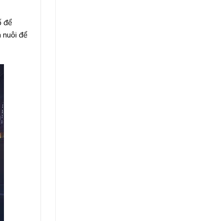
ố để
n nuôi để