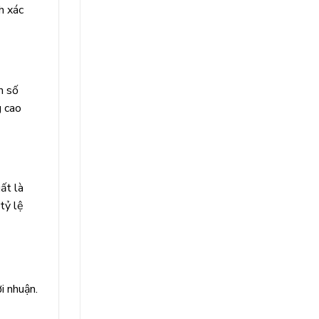
h xác
n số
g cao
ất là
tỷ lệ
i nhuận.