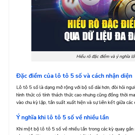
Hiểu rõ đặc điểm và ý nghĩa lô
Đặc điểm của lô tô 5 số và cách nhận diện
Lô tô 5 số là dạng mở rộng với bộ số dài hơn, đòi hỏi ngư
hình thức có tính thách thức cao nhưng cũng đồng thời ma
vào chu kỳ lặp, tần suất xuất hiện và sự liên kết giữa các
Ý nghĩa khi lô tô 5 số về nhiều lần
Khi một bộ lô tô 5 số về nhiều lần trong các kỳ quay gần