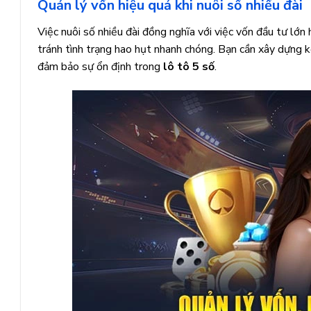
Quản lý vốn hiệu quả khi nuôi số nhiều đài
Việc nuôi số nhiều đài đồng nghĩa với việc vốn đầu tư lớn
tránh tình trạng hao hụt nhanh chóng. Bạn cần xây dựng kế
đảm bảo sự ổn định trong
lô tô 5 số
.