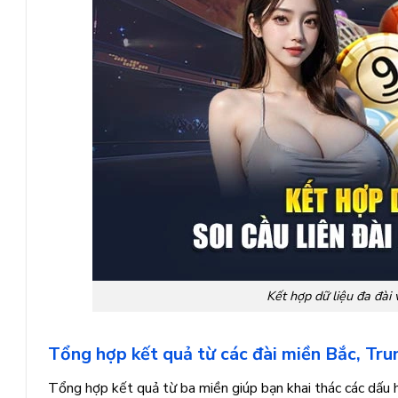
Kết hợp dữ liệu đa đài 
Tổng hợp kết quả từ các đài miền Bắc, Tr
Tổng hợp kết quả từ ba miền giúp bạn khai thác các dấu h