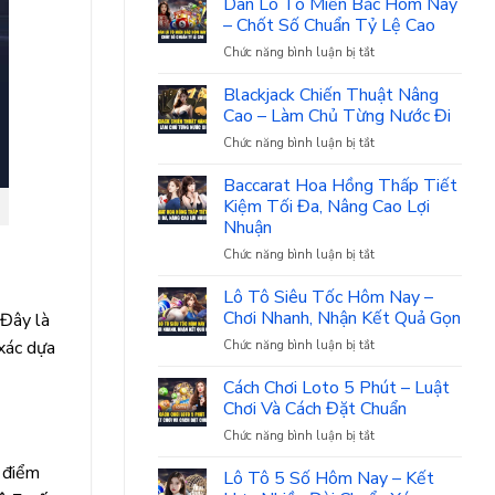
Dàn Lô Tô Miền Bắc Hôm Nay
Nhật
Tô
Chuẩn
– Chốt Số Chuẩn Tỷ Lệ Cao
Miền
Từng
Chức năng bình luận bị tắt
ở
Nam
Đài
Dàn
Hôm
Theo
Lô
Blackjack Chiến Thuật Nâng
Nay
Ngày
Tô
Cao – Làm Chủ Từng Nước Đi
–
Miền
Dự
Chức năng bình luận bị tắt
ở
Bắc
Đoán
Blackjack
Hôm
Lô
Chiến
Baccarat Hoa Hồng Thấp Tiết
Nay
Chuẩn
Thuật
Kiệm Tối Đa, Nâng Cao Lợi
–
Mỗi
Nâng
Chốt
Nhuận
Ngày
Cao
Số
Chức năng bình luận bị tắt
ở
–
Chuẩn
Baccarat
Làm
Tỷ
Hoa
Lô Tô Siêu Tốc Hôm Nay –
Chủ
Lệ
Hồng
Từng
Chơi Nhanh, Nhận Kết Quả Gọn
Cao
 Đây là
Thấp
Nước
 xác dựa
Chức năng bình luận bị tắt
ở
Tiết
Đi
Lô
Kiệm
Tô
Cách Chơi Loto 5 Phút – Luật
Tối
Siêu
Chơi Và Cách Đặt Chuẩn
Đa,
Tốc
Nâng
Chức năng bình luận bị tắt
ở
Hôm
Cao
Cách
Nay
Lợi
i điểm
Chơi
Lô Tô 5 Số Hôm Nay – Kết
–
Nhuận
Loto