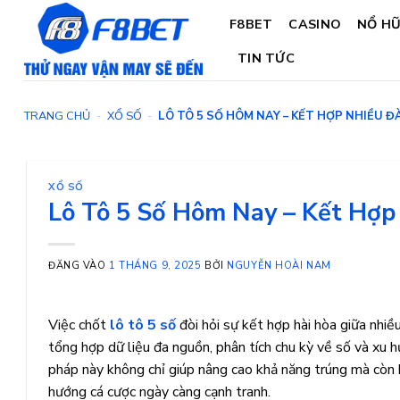
Bỏ
F8BET
CASINO
NỔ H
qua
nội
TIN TỨC
dung
TRANG CHỦ
-
XỔ SỐ
-
LÔ TÔ 5 SỐ HÔM NAY – KẾT HỢP NHIỀU 
XỔ SỐ
Lô Tô 5 Số Hôm Nay – Kết Hợp
ĐĂNG VÀO
1 THÁNG 9, 2025
BỞI
NGUYỄN HOÀI NAM
Việc chốt
lô tô 5 số
đòi hỏi sự kết hợp hài hòa giữa nhiều
tổng hợp dữ liệu đa nguồn, phân tích chu kỳ về số và xu
pháp này không chỉ giúp nâng cao khả năng trúng mà còn hỗ
hướng cá cược ngày càng cạnh tranh.