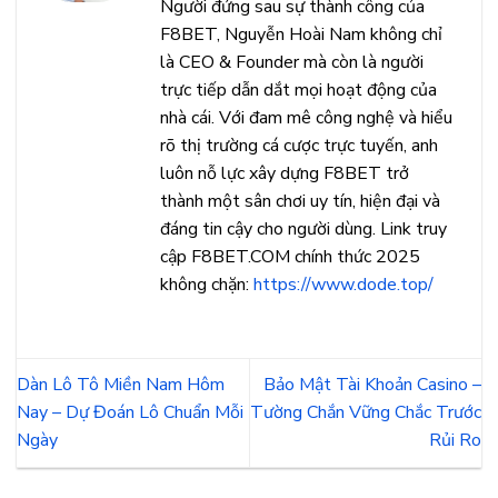
Người đứng sau sự thành công của
F8BET, Nguyễn Hoài Nam không chỉ
là CEO & Founder mà còn là người
trực tiếp dẫn dắt mọi hoạt động của
nhà cái. Với đam mê công nghệ và hiểu
rõ thị trường cá cược trực tuyến, anh
luôn nỗ lực xây dựng F8BET trở
thành một sân chơi uy tín, hiện đại và
đáng tin cậy cho người dùng. Link truy
cập F8BET.COM chính thức 2025
không chặn:
https://www.dode.top/
Dàn Lô Tô Miền Nam Hôm
Bảo Mật Tài Khoản Casino –
Nay – Dự Đoán Lô Chuẩn Mỗi
Tường Chắn Vững Chắc Trước
Ngày
Rủi Ro