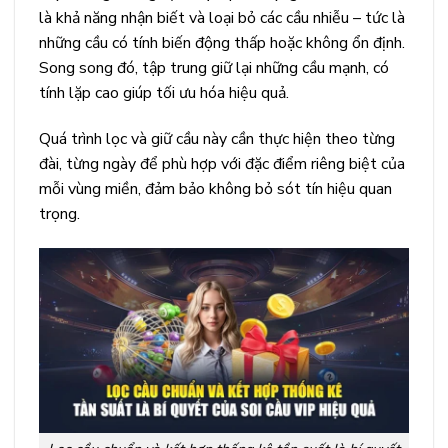
là khả năng nhận biết và loại bỏ các cầu nhiễu – tức là
những cầu có tính biến động thấp hoặc không ổn định.
Song song đó, tập trung giữ lại những cầu mạnh, có
tính lặp cao giúp tối ưu hóa hiệu quả.
Quá trình lọc và giữ cầu này cần thực hiện theo từng
đài, từng ngày để phù hợp với đặc điểm riêng biệt của
mỗi vùng miền, đảm bảo không bỏ sót tín hiệu quan
trọng.