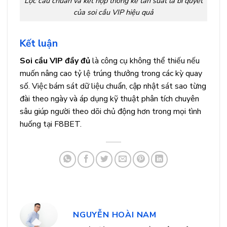
Lọc cầu chuẩn và kết hợp thống kê tần suất là bí quyết
của soi cầu VIP hiệu quả
Kết luận
Soi cầu VIP đầy đủ
là công cụ không thể thiếu nếu
muốn nâng cao tỷ lệ trúng thưởng trong các kỳ quay
số. Việc bám sát dữ liệu chuẩn, cập nhật sát sao từng
đài theo ngày và áp dụng kỹ thuật phân tích chuyên
sâu giúp người theo dõi chủ động hơn trong mọi tình
huống tại F8BET.
NGUYỄN HOÀI NAM