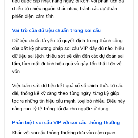
liệu được cập nhật hàng ngày, đi kèm với phân tích đa
chiều từ nhiều nguồn khác nhau, tránh các dự đoán
phiến diện, cảm tính.
Vai trò của dữ liệu chuẩn trong soi cầu
Dữ liệu chuẩn là yếu tố quyết định trong thành công
của bất kỳ phương pháp soi cầu VIP đầy đủ nào. Nếu
dữ liệu sai lệch, thiếu sót sẽ dẫn đến các dự đoán sai
lầm, làm mất đi tính hiệu quả và gây tổn thất lớn về
vốn.
Việc bám sát dữ liệu kết quả xổ số chính thức từ các
đài, thống kê kỹ càng theo từng ngày, từng kỳ giúp
lọc ra những tín hiệu cầu mạnh, loại bỏ nhiễu. Điều này
nâng cao tỷ lệ trúng tối đa cho người sử dụng.
Phân biệt soi cầu VIP với soi cầu thông thường
Khác với soi cầu thông thường dựa vào cảm quan