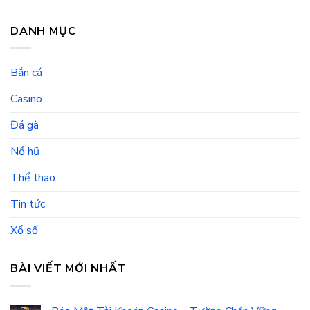
DANH MỤC
Bắn cá
Casino
Đá gà
Nổ hũ
Thể thao
Tin tức
Xổ số
BÀI VIẾT MỚI NHẤT