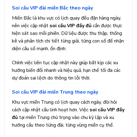
Soi cầu VIP đài miền Bắc theo ngày
Miền Bắc là khu vực có lịch quay đều đặn hàng ngày,
nên việc cập nhật
soi cầu VIP đầy đủ
cần được thực
hiện sát sao mỗi phiên. Dữ liệu được thu thập, thống
kê và phân tích chi tiết từng giải, từng con số để nhận
diện cầu số mạnh, ổn định.
Chính việc liên tục cập nhật này giúp bắt kịp các xu
hướng biến đổi nhanh và hiệu quả, hạn chế tối đa các
dự đoán sai lệch do thông tin lỗi thời.
Soi cầu VIP đài miền Trung theo ngày
Khu vực miền Trung có lịch quay cách ngày, đòi hỏi
cách cập nhật cầu linh hoạt hơn. Việc
soi cầu VIP đầy
đủ
tại miền Trung chú trọng vào chu kỳ lặp và xu
hướng cầu theo từng đài, từng vùng miền cụ thể.