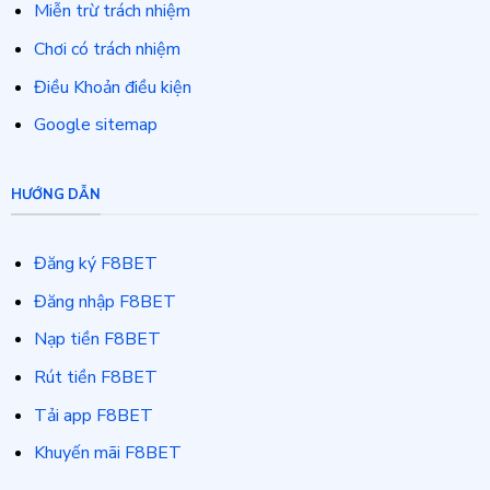
Miễn trừ trách nhiệm
Chơi có trách nhiệm
Điều Khoản điều kiện
Google sitemap
HƯỚNG DẪN
Đăng ký F8BET
Đăng nhập F8BET
Nạp tiền F8BET
Rút tiền F8BET
Tải app F8BET
Khuyến mãi F8BET