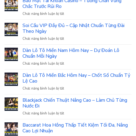
Bảo Mật Tài Khoản Casino – Tường Chắn Vững
Chắc Trước Rủi Ro
Chức năng bình luận bị tắt
ở
Bảo
Mật
Soi Cầu VIP Đầy Đủ – Cập Nhật Chuẩn Từng Đài
Tài
Theo Ngày
Khoản
Chức năng bình luận bị tắt
ở
Casino
Soi
–
Cầu
Dàn Lô Tô Miền Nam Hôm Nay – Dự Đoán Lô
Tường
VIP
Chuẩn Mỗi Ngày
Chắn
Đầy
Vững
Chức năng bình luận bị tắt
ở
Đủ
Chắc
Dàn
–
Trước
Lô
Dàn Lô Tô Miền Bắc Hôm Nay – Chốt Số Chuẩn Tỷ
Cập
Rủi
Tô
Lệ Cao
Nhật
Ro
Miền
Chuẩn
Chức năng bình luận bị tắt
ở
Nam
Từng
Dàn
Hôm
Đài
Lô
Blackjack Chiến Thuật Nâng Cao – Làm Chủ Từng
Nay
Theo
Tô
Nước Đi
–
Ngày
Miền
Dự
Chức năng bình luận bị tắt
ở
Bắc
Đoán
Blackjack
Hôm
Lô
Chiến
Baccarat Hoa Hồng Thấp Tiết Kiệm Tối Đa, Nâng
Nay
Chuẩn
Thuật
Cao Lợi Nhuận
–
Mỗi
Nâng
Chốt
Ngày