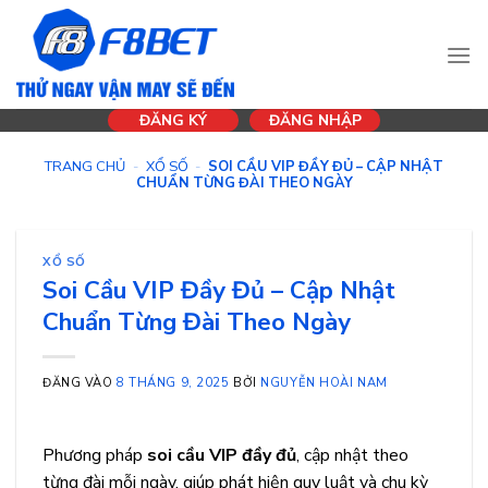
Bỏ
qua
nội
dung
ĐĂNG KÝ
ĐĂNG NHẬP
TRANG CHỦ
-
XỔ SỐ
-
SOI CẦU VIP ĐẦY ĐỦ – CẬP NHẬT
CHUẨN TỪNG ĐÀI THEO NGÀY
XỔ SỐ
Soi Cầu VIP Đầy Đủ – Cập Nhật
Chuẩn Từng Đài Theo Ngày
ĐĂNG VÀO
8 THÁNG 9, 2025
BỞI
NGUYỄN HOÀI NAM
Phương pháp
soi cầu VIP đầy đủ
, cập nhật theo
từng đài mỗi ngày, giúp phát hiện quy luật và chu kỳ